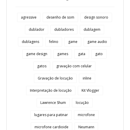
agressive
desenho de som
design sonoro
dublador
dubladores
dublagem
dublagens
felino
game
game audio
game design
games
gata
gato
gatos
gravação com celular
Gravação de locução
inline
Interpretação de locução
Kit Vlogger
Lawrence Shum
locução
lugares para patinar
microfone
microfone cardioide
Neumann