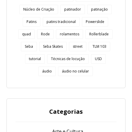
Núcleo de Criação
patinador
patinação
Patins
patins tradicional
Powerslide
quad
Rode
rolamentos
Rollerblade
Seba
Seba Skates
street
TLM 103
tutorial
Técnicas de locução
USD
áudio
áudio no celular
Categorias
Arte e Cultura