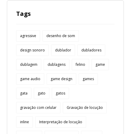
Tags
agressive
desenho de som
design sonoro
dublador
dubladores
dublagem
dublagens
felino
game
game audio
game design
games
gata
gato
gatos
gravação com celular
Gravação de locução
inline
Interpretação de locução