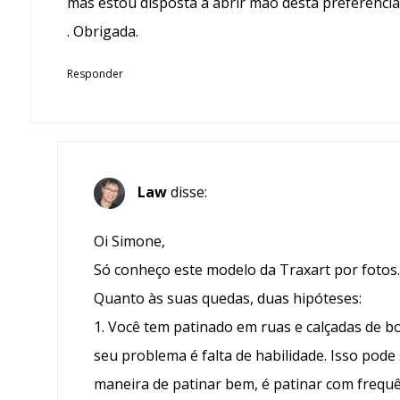
mas estou disposta a abrir mão desta preferenci
. Obrigada.
Responder
Law
disse:
Oi Simone,
Só conheço este modelo da Traxart por fotos.
Quanto às suas quedas, duas hipóteses:
1. Você tem patinado em ruas e calçadas de b
seu problema é falta de habilidade. Isso pode
maneira de patinar bem, é patinar com frequê