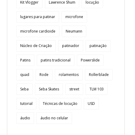
Kit Vlogger
Lawrence Shum
locução
lugares para patinar
microfone
microfone cardioide
Neumann
Núcleo de Criação
patinador
patinação
Patins
patins tradicional
Powerslide
quad
Rode
rolamentos
Rollerblade
Seba
Seba Skates
street
TLM 103
tutorial
Técnicas de locução
USD
áudio
áudio no celular