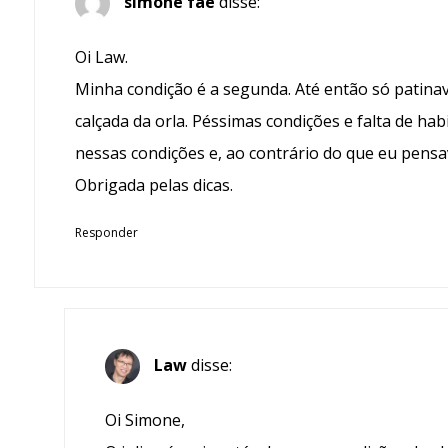
simone fae
disse:
Oi Law.
Minha condição é a segunda. Até então só patin
calçada da orla. Péssimas condições e falta de habi
nessas condições e, ao contrário do que eu pensav
Obrigada pelas dicas.
Responder
Law
disse:
Oi Simone,